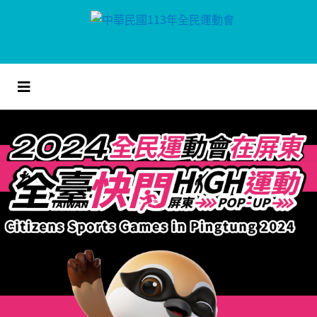
跳
到
主
要
內